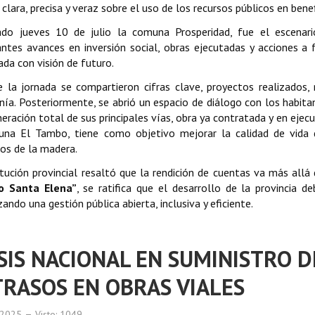
clara, precisa y veraz sobre el uso de los recursos públicos en benefi
ado jueves 10 de julio la comuna Prosperidad, fue el escenari
ntes avances en inversión social, obras ejecutadas y acciones a
cada con visión de futuro.
 la jornada se compartieron cifras clave, proyectos realizados, 
nía. Posteriormente, se abrió un espacio de diálogo con los habitan
neración total de sus principales vías, obra ya contratada y en ejecu
una El Tambo, tiene como objetivo mejorar la calidad de vida d
os de la madera.
itución provincial resaltó que la rendición de cuentas va más all
o Santa Elena”
, se ratifica que el desarrollo de la provincia d
zando una gestión pública abierta, inclusiva y eficiente.
SIS NACIONAL EN SUMINISTRO 
RASOS EN OBRAS VIALES
o 2025
Visto: 1049