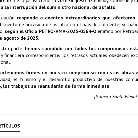
icente de Loja, así como la vía de ingreso a Chanduy, Colonche y J
a la interrupción del suministro nacional de asfalto
.
ituación
responde a eventos extraordinarios que afectaron 
al fuente de provisión de asfalto en el país. Inicialmente, se hab
o,
según el Oficio PETRO-VMA-2025-0564-O
emitido por Petroec
de agosto de 2025
.
estra parte,
hemos cumplido con todos los compromisos esta
 y financiera correspondiente. Los retrasos actuales obedecen ex
ional.
ntenemos firmes en nuestro compromiso con estas obras via
ividad, el turismo y el desarrollo productivo de nuestras comu
o, los trabajos se reanudarán de forma inmediata.
¡Primero Santa Elena!