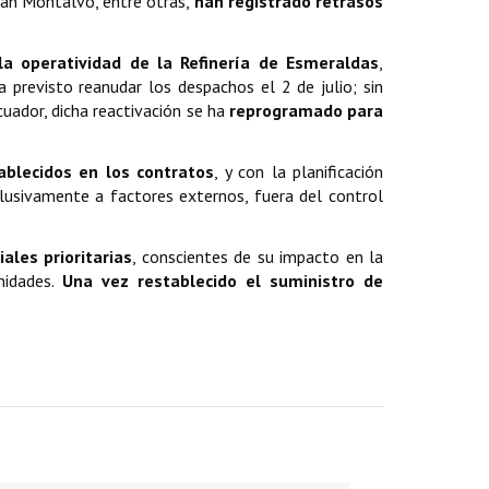
uan Montalvo, entre otras,
han registrado retrasos
la operatividad de la Refinería de Esmeraldas
,
ía previsto reanudar los despachos el 2 de julio; sin
uador, dicha reactivación se ha
reprogramado para
blecidos en los contratos
, y con la planificación
clusivamente a factores externos, fuera del control
les prioritarias
, conscientes de su impacto en la
nidades.
Una vez restablecido el suministro de