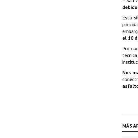
– San V
debido 
Esta s
princip
embarg
el 10 
Por nu
técnica
instituc
Nos ma
conect
asfalt