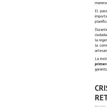
manera 
El pas
importa
planifi
Durante
ciudada
la rege
la com
artesan
La inst
primer
garanti
CRI
RET
04 Juli