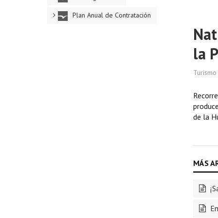
Plan Anual de Contratación
Nat
la 
Turismo
Recorre
produce
de la H
¡S
En