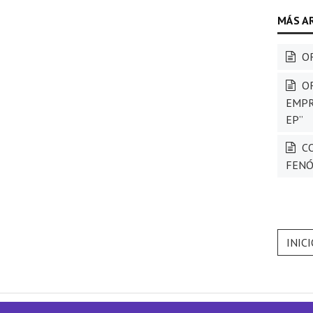
OR
OR
EMPR
EP”
CO
FENÓ
INIC