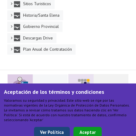
Sitios Turisticos
Historia/Santa Elena
Gobierno Provincial
Descargas Drive
Plan Anual de Contratación
Aceptación de los términos y condiciones
Valoramos su seguridad y privacidad. Este sitio web se rige por las
normativas vigentes de la Ley Orgánica de Protección de Datos Personales.
Le invitamos a revisar cómo tratamos sus datos haciendo clic en 'Ver
Política'. Si está de acuerdo con nuestro tratamiento de datos, confírmelo
seleccionando 'Aceptar'
Ver Política
Aceptar