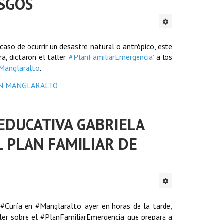
ESGOS
 caso de ocurrir un desastre natural o antrópico, este
, dictaron el taller ‘
#
PlanFamiliarEmergencia
’ a los
Manglaralto
.
 EDUCATIVA GABRIELA
L PLAN FAMILIAR DE
 #
Curía
en
#
Manglaralto
, ayer en horas de la tarde,
ler sobre el
#
PlanFamiliarEmergencia
que prepara a