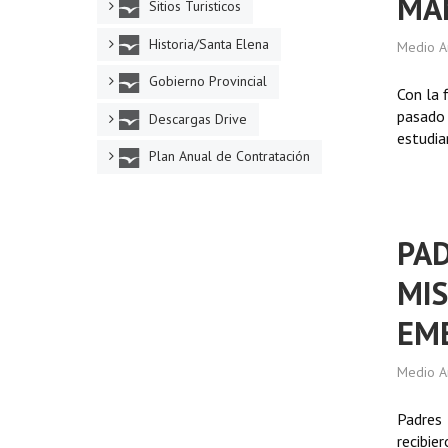
MAN
Sitios Turisticos
Historia/Santa Elena
Medio A
Gobierno Provincial
Con la 
pasado 
Descargas Drive
estudia
Plan Anual de Contratación
PAD
MIS
EM
Medio A
Padres 
recibie